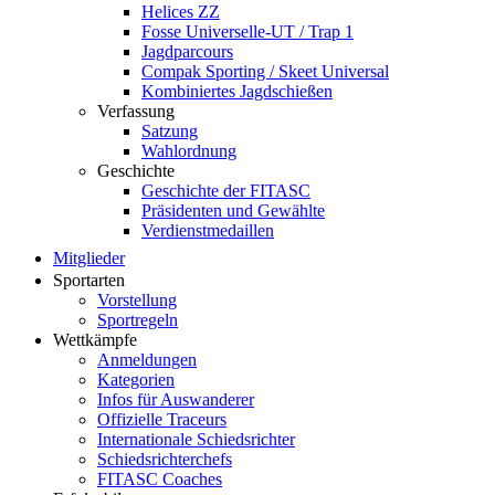
Helices ZZ
Fosse Universelle-UT / Trap 1
Jagdparcours
Compak Sporting / Skeet Universal
Kombiniertes Jagdschießen
Verfassung
Satzung
Wahlordnung
Geschichte
Geschichte der FITASC
Präsidenten und Gewählte
Verdienstmedaillen
Mitglieder
Sportarten
Vorstellung
Sportregeln
Wettkämpfe
Anmeldungen
Kategorien
Infos für Auswanderer
Offizielle Traceurs
Internationale Schiedsrichter
Schiedsrichterchefs
FITASC Coaches