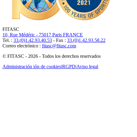
FITASC
10, Rue Médéric - 75017 Paris FRANCE
Tel. :
33.(0)1.42.93.40.53
- Fax :
33.(0)1.42.93.58.22
Correo electrónico :
fitasc@fitasc.com
© FITASC - 2026 - Todos los derechos reservados
Administración ión de cookies
|
RGPD
|
Aviso legal