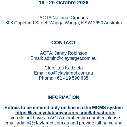
19 - 20 Octobre 2026
ACTA National Grounds
308 Copeland Street, Wagga Wagga, NSW 2650 Australia
CONTACT
ACTA: Jenny Robinson
Email:
admin@claytarget.com.au
Club: Les Kadziela
Email:
eo@claytarget.com.au
Phone: +61 419 590 635
INFORMATION
Entries to be entered only on-line via the MCMS system
—
https://live.myclubsmyscores.com/tabs/shoots
.
If you do not have an ACTA membership number, please
email admin@claytarget.com.au and provide full name and