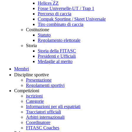
Helices ZZ
Fosse Universelle-UT / Trap 1
Percorso di caccia
Compak Sporting / Skeet Universale
Tiro combinato di caccia
Costituzione
Statuto
Regolamento elettorale
Storia
Storia della FITASC
Presidenti e Ufficiali
Medaglie al merito
Membri
Discipline sportive
Presentazione
Regolamenti sportivi
Competizioni
iscrizioni
Categorie
Informazioni per gli espatriati
Tracciatori ufficiali
Arbitri internazionali
Coordinatore
FITASC Coaches