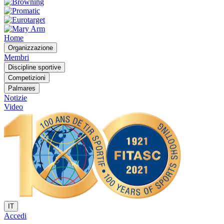
Home
Organizzazione
Membri
Discipline sportive
Competizioni
Palmares
Notizie
Video
IT
Accedi