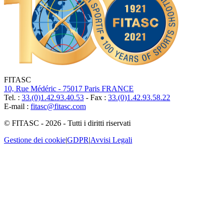
FITASC
10, Rue Médéric - 75017 Paris FRANCE
Tel. :
33.(0)1.42.93.40.53
- Fax :
33.(0)1.42.93.58.22
E-mail :
fitasc@fitasc.com
© FITASC - 2026 - Tutti i diritti riservati
Gestione dei cookie
|
GDPR
|
Avvisi Legali