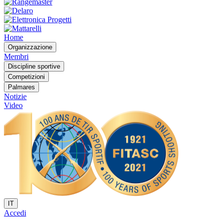
Home
Organizzazione
Membri
Discipline sportive
Competizioni
Palmares
Notizie
Video
IT
Accedi