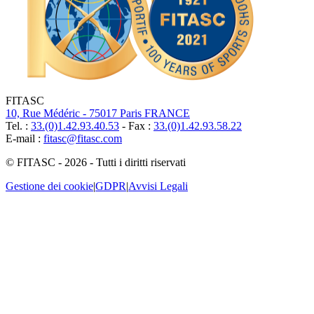
FITASC
10, Rue Médéric - 75017 Paris FRANCE
Tel. :
33.(0)1.42.93.40.53
- Fax :
33.(0)1.42.93.58.22
E-mail :
fitasc@fitasc.com
© FITASC - 2026 - Tutti i diritti riservati
Gestione dei cookie
|
GDPR
|
Avvisi Legali