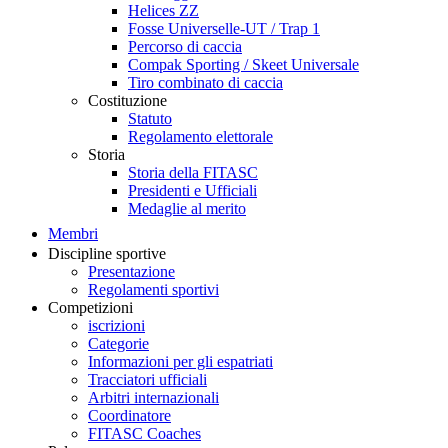
Helices ZZ
Fosse Universelle-UT / Trap 1
Percorso di caccia
Compak Sporting / Skeet Universale
Tiro combinato di caccia
Costituzione
Statuto
Regolamento elettorale
Storia
Storia della FITASC
Presidenti e Ufficiali
Medaglie al merito
Membri
Discipline sportive
Presentazione
Regolamenti sportivi
Competizioni
iscrizioni
Categorie
Informazioni per gli espatriati
Tracciatori ufficiali
Arbitri internazionali
Coordinatore
FITASC Coaches