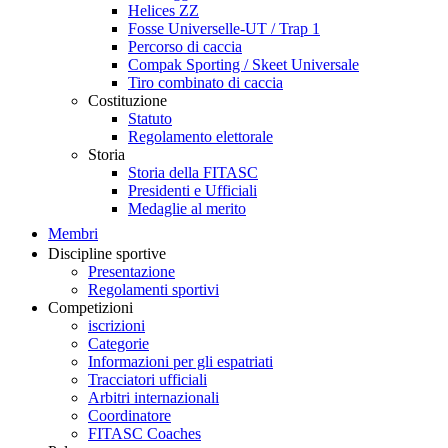
Helices ZZ
Fosse Universelle-UT / Trap 1
Percorso di caccia
Compak Sporting / Skeet Universale
Tiro combinato di caccia
Costituzione
Statuto
Regolamento elettorale
Storia
Storia della FITASC
Presidenti e Ufficiali
Medaglie al merito
Membri
Discipline sportive
Presentazione
Regolamenti sportivi
Competizioni
iscrizioni
Categorie
Informazioni per gli espatriati
Tracciatori ufficiali
Arbitri internazionali
Coordinatore
FITASC Coaches