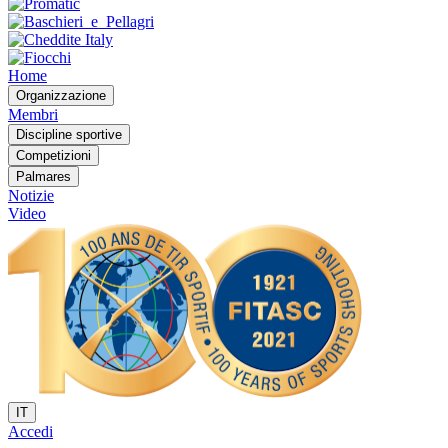
Home
Organizzazione
Membri
Discipline sportive
Competizioni
Palmares
Notizie
Video
IT
Accedi