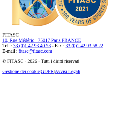
FITASC
10, Rue Médéric - 75017 Paris FRANCE
Tel. :
33.(0)1.42.93.40.53
- Fax :
33.(0)1.42.93.58.22
E-mail :
fitasc@fitasc.com
© FITASC - 2026 - Tutti i diritti riservati
Gestione dei cookie
|
GDPR
|
Avvisi Legali