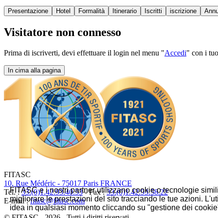
Presentazione
Hotel
Formalità
Itinerario
Iscritti
iscrizione
Annu
Visitatore non connesso
Prima di iscriverti, devi effettuare il login nel menu "
Accedi
" con i tu
In cima alla pagina
FITASC
10, Rue Médéric - 75017 Paris FRANCE
FITASC e i nostri partner utilizzano cookie o tecnologie simil
Tel. :
33.(0)1.42.93.40.53
- Fax :
33.(0)1.42.93.58.22
migliorare le prestazioni del sito tracciando le tue azioni. L
E-mail :
fitasc@fitasc.com
idea in qualsiasi momento cliccando su "gestione dei cookie" 
© FITASC - 2026 - Tutti i diritti riservati