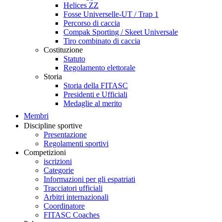
Helices ZZ
Fosse Universelle-UT / Trap 1
Percorso di caccia
Compak Sporting / Skeet Universale
Tiro combinato di caccia
Costituzione
Statuto
Regolamento elettorale
Storia
Storia della FITASC
Presidenti e Ufficiali
Medaglie al merito
Membri
Discipline sportive
Presentazione
Regolamenti sportivi
Competizioni
iscrizioni
Categorie
Informazioni per gli espatriati
Tracciatori ufficiali
Arbitri internazionali
Coordinatore
FITASC Coaches