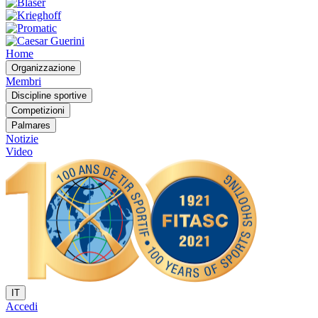
Home
Organizzazione
Membri
Discipline sportive
Competizioni
Palmares
Notizie
Video
IT
Accedi