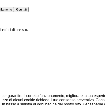
llamento
Risultati
oi codici di accesso.
i per garantire il corretto funzionamento, migliorare la tua esper
'utilizzo di alcuni cookie richiede il tuo consenso preventivo. Co
in basso a sinistra di ogni pagina del nostro sito. Per saperne d