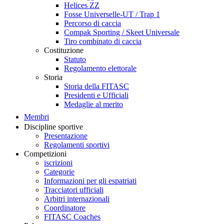
Helices ZZ
Fosse Universelle-UT / Trap 1
Percorso di caccia
Compak Sporting / Skeet Universale
Tiro combinato di caccia
Costituzione
Statuto
Regolamento elettorale
Storia
Storia della FITASC
Presidenti e Ufficiali
Medaglie al merito
Membri
Discipline sportive
Presentazione
Regolamenti sportivi
Competizioni
iscrizioni
Categorie
Informazioni per gli espatriati
Tracciatori ufficiali
Arbitri internazionali
Coordinatore
FITASC Coaches