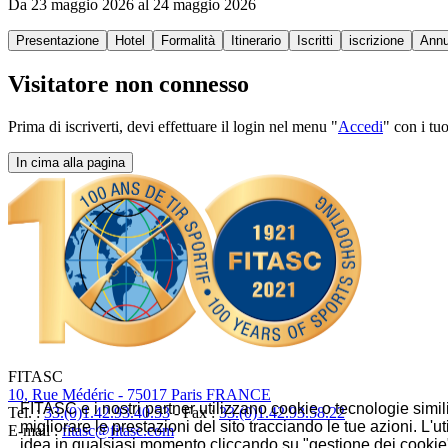
Da 23 maggio 2026 al 24 maggio 2026
Presentazione
Hotel
Formalità
Itinerario
Iscritti
iscrizione
Annu
Visitatore non connesso
Prima di iscriverti, devi effettuare il login nel menu "
Accedi
" con i tu
In cima alla pagina
FITASC
10, Rue Médéric - 75017 Paris FRANCE
FITASC e i nostri partner utilizzano cookie o tecnologie simil
Tel. :
33.(0)1.42.93.40.53
- Fax :
33.(0)1.42.93.58.22
migliorare le prestazioni del sito tracciando le tue azioni. L
E-mail :
fitasc@fitasc.com
idea in qualsiasi momento cliccando su "gestione dei cookie" 