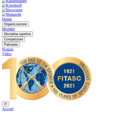
Home
Organizzazione
Membri
Discipline sportive
Competizioni
Palmares
Notizie
Video
IT
Accedi