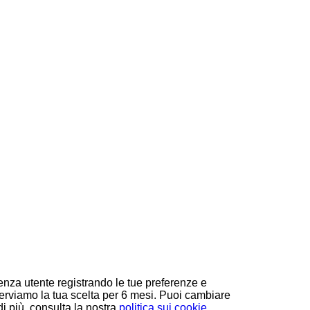
ienza utente registrando le tue preferenze e
nserviamo la tua scelta per 6 mesi. Puoi cambiare
i più, consulta la nostra
politica sui cookie
.