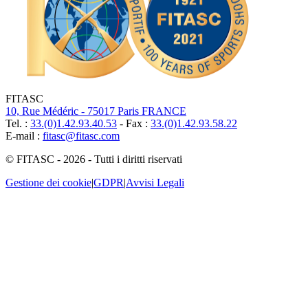
FITASC
10, Rue Médéric - 75017 Paris FRANCE
Tel. :
33.(0)1.42.93.40.53
- Fax :
33.(0)1.42.93.58.22
E-mail :
fitasc@fitasc.com
© FITASC - 2026 - Tutti i diritti riservati
Gestione dei cookie
|
GDPR
|
Avvisi Legali