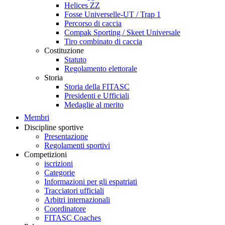
Helices ZZ
Fosse Universelle-UT / Trap 1
Percorso di caccia
Compak Sporting / Skeet Universale
Tiro combinato di caccia
Costituzione
Statuto
Regolamento elettorale
Storia
Storia della FITASC
Presidenti e Ufficiali
Medaglie al merito
Membri
Discipline sportive
Presentazione
Regolamenti sportivi
Competizioni
iscrizioni
Categorie
Informazioni per gli espatriati
Tracciatori ufficiali
Arbitri internazionali
Coordinatore
FITASC Coaches