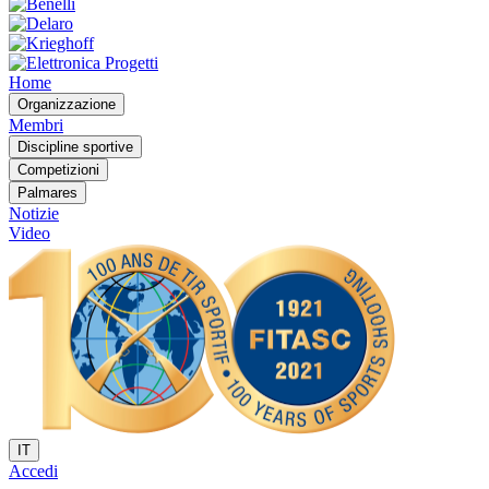
Home
Organizzazione
Membri
Discipline sportive
Competizioni
Palmares
Notizie
Video
IT
Accedi