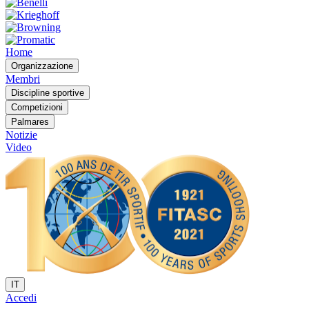
Home
Organizzazione
Membri
Discipline sportive
Competizioni
Palmares
Notizie
Video
IT
Accedi