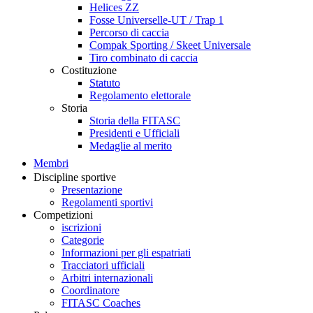
Helices ZZ
Fosse Universelle-UT / Trap 1
Percorso di caccia
Compak Sporting / Skeet Universale
Tiro combinato di caccia
Costituzione
Statuto
Regolamento elettorale
Storia
Storia della FITASC
Presidenti e Ufficiali
Medaglie al merito
Membri
Discipline sportive
Presentazione
Regolamenti sportivi
Competizioni
iscrizioni
Categorie
Informazioni per gli espatriati
Tracciatori ufficiali
Arbitri internazionali
Coordinatore
FITASC Coaches