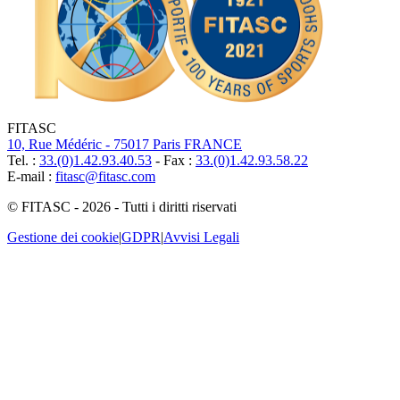
FITASC
10, Rue Médéric - 75017 Paris FRANCE
Tel. :
33.(0)1.42.93.40.53
- Fax :
33.(0)1.42.93.58.22
E-mail :
fitasc@fitasc.com
© FITASC - 2026 - Tutti i diritti riservati
Gestione dei cookie
|
GDPR
|
Avvisi Legali