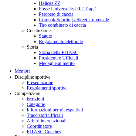
Helices ZZ
Fosse Universelle-UT / Trap 1
Percorso di caccia
Compak Sporting / Skeet Universale
Tiro combinato di caccia
Costituzione
Statuto
Regolamento elettorale
Storia
Storia della FITASC
Presidenti e Ufficiali
Medaglie al merito
Membri
Discipline sportive
Presentazione
Regolamenti sportivi
Competizioni
iscrizioni
Categorie
Informazioni per gli espatriati
Tracciatori ufficiali
Arbitri internazionali
Coordinatore
FITASC Coaches