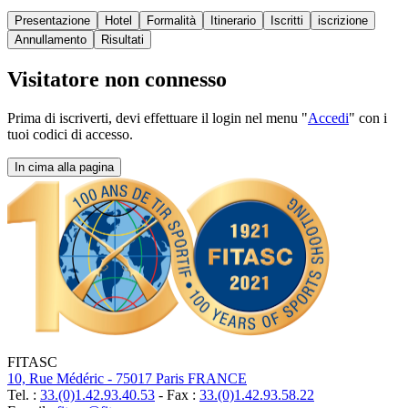
Presentazione
Hotel
Formalità
Itinerario
Iscritti
iscrizione
Annullamento
Risultati
Visitatore non connesso
Prima di iscriverti, devi effettuare il login nel menu "
Accedi
" con i
tuoi codici di accesso.
In cima alla pagina
FITASC
10, Rue Médéric - 75017 Paris FRANCE
Tel. :
33.(0)1.42.93.40.53
- Fax :
33.(0)1.42.93.58.22