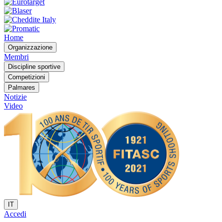
Home
Organizzazione
Membri
Discipline sportive
Competizioni
Palmares
Notizie
Video
IT
Accedi