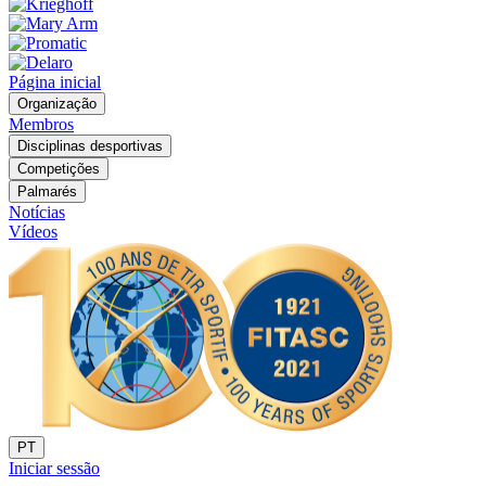
Página inicial
Organização
Membros
Disciplinas desportivas
Competições
Palmarés
Notícias
Vídeos
PT
Iniciar sessão