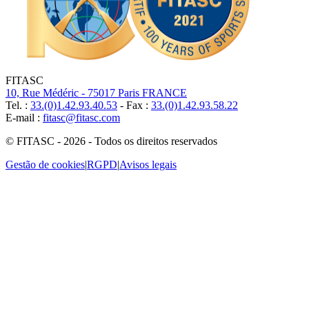
FITASC
10, Rue Médéric - 75017 Paris FRANCE
Tel. :
33.(0)1.42.93.40.53
- Fax :
33.(0)1.42.93.58.22
E-mail :
fitasc@fitasc.com
© FITASC - 2026 - Todos os direitos reservados
Gestão de cookies
|
RGPD
|
Avisos legais