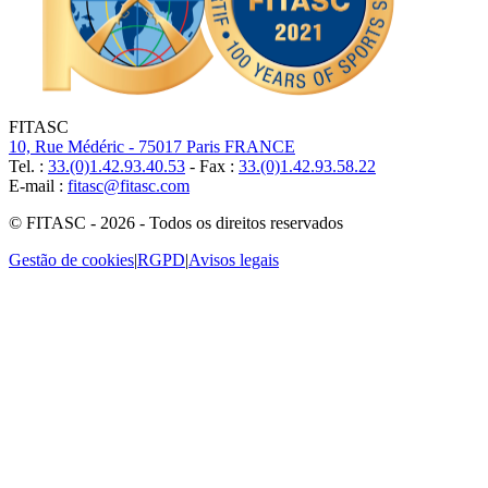
FITASC
10, Rue Médéric - 75017 Paris FRANCE
Tel. :
33.(0)1.42.93.40.53
- Fax :
33.(0)1.42.93.58.22
E-mail :
fitasc@fitasc.com
© FITASC - 2026 - Todos os direitos reservados
Gestão de cookies
|
RGPD
|
Avisos legais