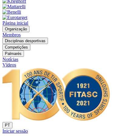
Página inicial
Organização
Membros
Disciplinas desportivas
Competições
Palmarés
Notícias
Vídeos
PT
Iniciar sessão