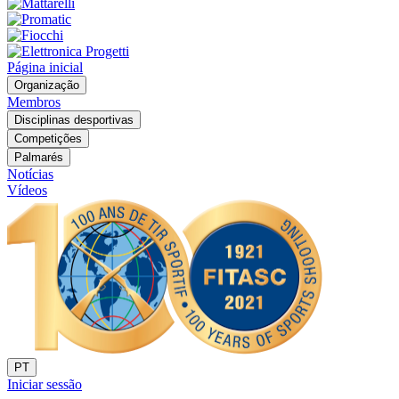
Página inicial
Organização
Membros
Disciplinas desportivas
Competições
Palmarés
Notícias
Vídeos
PT
Iniciar sessão