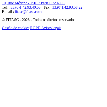
10, Rue Médéric - 75017 Paris FRANCE
Tel. :
33.(0)1.42.93.40.53
- Fax :
33.(0)1.42.93.58.22
E-mail :
fitasc@fitasc.com
© FITASC - 2026 - Todos os direitos reservados
Gestão de cookies
|
RGPD
|
Avisos legais