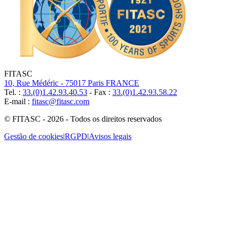
FITASC
10, Rue Médéric - 75017 Paris FRANCE
Tel. :
33.(0)1.42.93.40.53
- Fax :
33.(0)1.42.93.58.22
E-mail :
fitasc@fitasc.com
© FITASC - 2026 - Todos os direitos reservados
Gestão de cookies
|
RGPD
|
Avisos legais