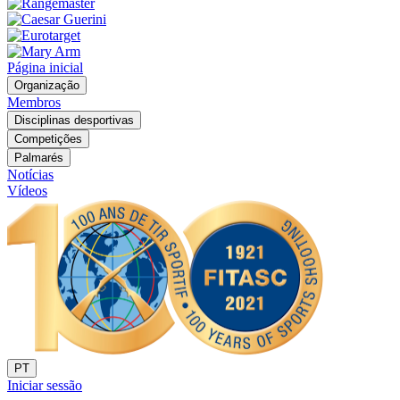
Página inicial
Organização
Membros
Disciplinas desportivas
Competições
Palmarés
Notícias
Vídeos
PT
Iniciar sessão