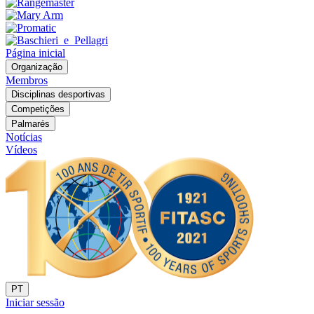
Página inicial
Organização
Membros
Disciplinas desportivas
Competições
Palmarés
Notícias
Vídeos
PT
Iniciar sessão