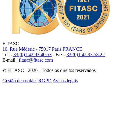
FITASC
10, Rue Médéric - 75017 Paris FRANCE
Tel. :
33.(0)1.42.93.40.53
- Fax :
33.(0)1.42.93.58.22
E-mail :
fitasc@fitasc.com
© FITASC - 2026 - Todos os direitos reservados
Gestão de cookies
|
RGPD
|
Avisos legais