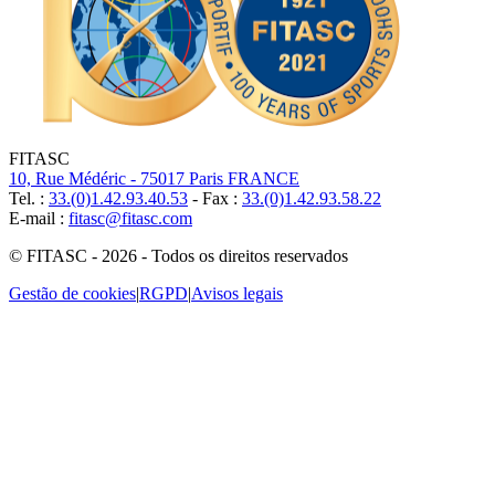
FITASC
10, Rue Médéric - 75017 Paris FRANCE
Tel. :
33.(0)1.42.93.40.53
- Fax :
33.(0)1.42.93.58.22
E-mail :
fitasc@fitasc.com
© FITASC - 2026 - Todos os direitos reservados
Gestão de cookies
|
RGPD
|
Avisos legais