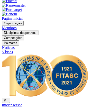
Página inicial
Organização
Membros
Disciplinas desportivas
Competições
Palmarés
Notícias
Vídeos
PT
Iniciar sessão