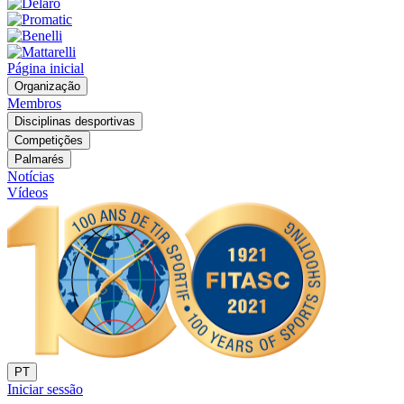
Página inicial
Organização
Membros
Disciplinas desportivas
Competições
Palmarés
Notícias
Vídeos
PT
Iniciar sessão