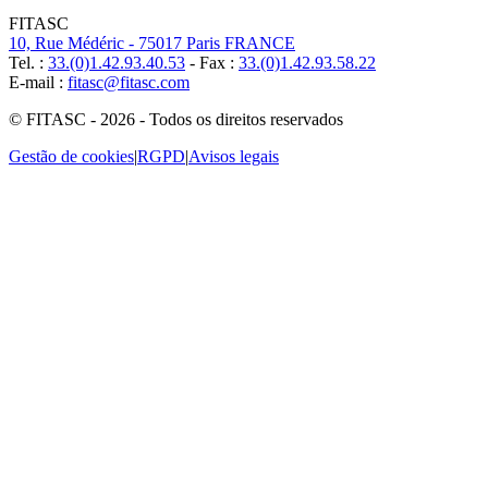
FITASC
10, Rue Médéric - 75017 Paris FRANCE
Tel. :
33.(0)1.42.93.40.53
- Fax :
33.(0)1.42.93.58.22
E-mail :
fitasc@fitasc.com
© FITASC - 2026 - Todos os direitos reservados
Gestão de cookies
|
RGPD
|
Avisos legais