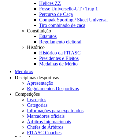
Helices ZZ
Fosse Universelle-UT / Trap 1
Percurso de Caça
Compak Sporting / Skeet Universal
Tiro combinado de caça
Constituição
Estatutos
Regulamento eleitoral
Histórico
Histórico da FITASC
Presidentes e Eleitos
Medalhas de Mérito
Membros
Disciplinas desportivas
Apresentação
Regulamentos Desportivos
Competições
Inscrições
Categorias
Informações para expatriados
Marcadores oficiais
Árbitros Internacionais
Chefes de Árbitros
FITASC Coaches