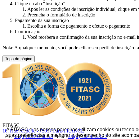
Clique na aba “Inscrição”
Após ler as condições de inscrição individual, clique em
Preencha o formulário de inscrição
Pagamento da sua inscrição
Escolha a forma de pagamento e efetue o pagamento
Confirmação
Você receberá a confirmação da sua inscrição no e-mail i
Nota: A qualquer momento, você pode editar seu perfil de inscrição f
Topo da página
FITASC
A FITASC e os nossos parceiros utilizam cookies ou tecnolo
10, Rue Médéric - 75017 Paris FRANCE
suas preferências e melhorar o desempenho do site acompan
Tel. :
33.(0)1.42.93.40.53
- Fax :
33.(0)1.42.93.58.22