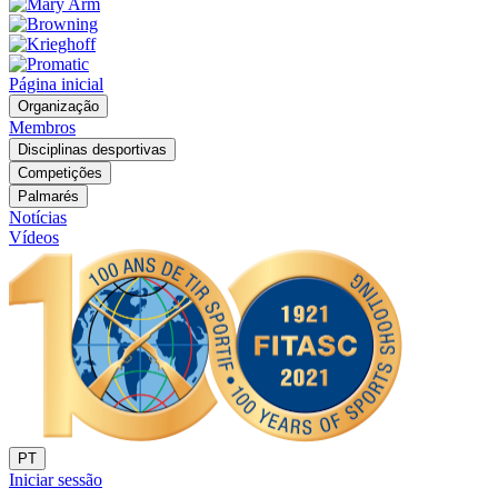
Página inicial
Organização
Membros
Disciplinas desportivas
Competições
Palmarés
Notícias
Vídeos
PT
Iniciar sessão