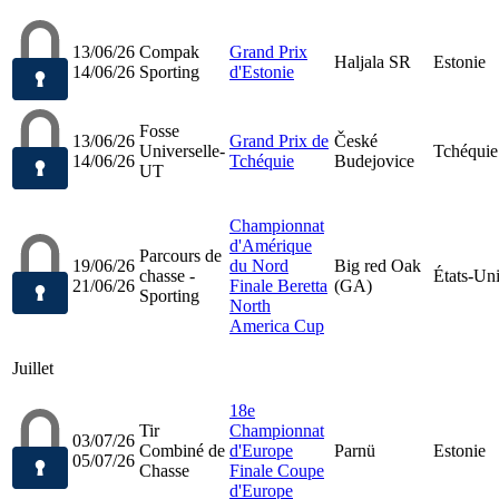
13/06/26
Compak
Grand Prix
Haljala SR
Estonie
14/06/26
Sporting
d'Estonie
Fosse
13/06/26
Grand Prix de
České
Universelle-
Tchéquie
14/06/26
Tchéquie
Budejovice
UT
Championnat
d'Amérique
Parcours de
19/06/26
du Nord
Big red Oak
chasse -
États-Un
21/06/26
Finale Beretta
(GA)
Sporting
North
America Cup
Juillet
18e
Tir
Championnat
03/07/26
Combiné de
d'Europe
Parnü
Estonie
05/07/26
Chasse
Finale Coupe
d'Europe