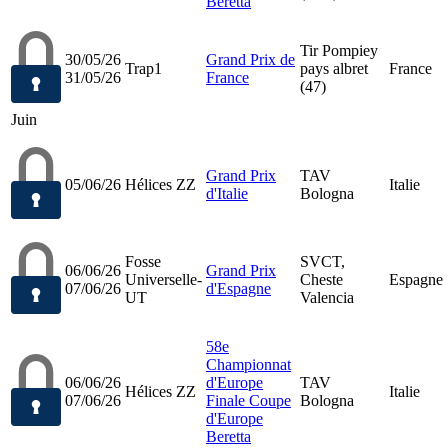
Beretta
Tir Pompiey
30/05/26
Grand Prix de
Trap1
pays albret
France
31/05/26
France
(47)
Juin
Grand Prix
TAV
05/06/26
Hélices ZZ
Italie
d'Italie
Bologna
Fosse
SVCT,
06/06/26
Grand Prix
Universelle-
Cheste
Espagne
07/06/26
d'Espagne
UT
Valencia
58e
Championnat
06/06/26
d'Europe
TAV
Hélices ZZ
Italie
07/06/26
Finale Coupe
Bologna
d'Europe
Beretta