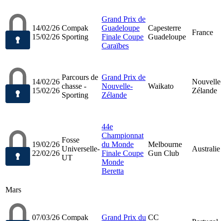
Grand Prix de
14/02/26
Compak
Guadeloupe
Capesterre
France
15/02/26
Sporting
Finale Coupe
Guadeloupe
Caraïbes
Parcours de
Grand Prix de
14/02/26
Nouvelle
chasse -
Nouvelle-
Waikato
15/02/26
Zélande
Sporting
Zélande
44e
Championnat
Fosse
19/02/26
du Monde
Melbourne
Universelle-
Australie
22/02/26
Finale Coupe
Gun Club
UT
Monde
Beretta
Mars
07/03/26
Compak
Grand Prix du
CC