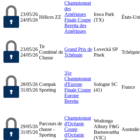
Championnat
des
23/05/26
Amériques
Iowa Park
Hélices ZZ
États-Un
24/05/26
Finale Coupe
(TX)
Beretta des
Amériques
Tir
23/05/26
Grand Prix de
Lovecká SP
Combiné de
Tchéquie
24/05/26
Tchéquie
Pisek
Chasse
31e
Championnat
28/05/26
Compak
d'Europe
Sologne SC
France
31/05/26
Sporting
Finale Coupe
(41)
Europe
Beretta
Championnat
Wodonga
Parcours de
d'Océanie
29/05/26
Albury F&G
chasse -
Coupe
Australie
31/05/26
Barnawartha
Sporting
d'Océanie
(VIC)