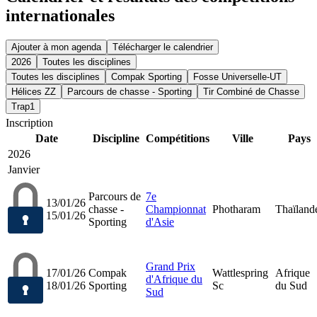
internationales
Ajouter à mon agenda
Télécharger le calendrier
2026
Toutes les disciplines
Toutes les disciplines
Compak Sporting
Fosse Universelle-UT
Hélices ZZ
Parcours de chasse - Sporting
Tir Combiné de Chasse
Trap1
Inscription
Date
Discipline
Compétitions
Ville
Pays
2026
Janvier
Parcours de
7e
13/01/26
chasse -
Championnat
Photharam
Thaïland
15/01/26
Sporting
d'Asie
Grand Prix
17/01/26
Compak
Wattlespring
Afrique
d'Afrique du
18/01/26
Sporting
Sc
du Sud
Sud