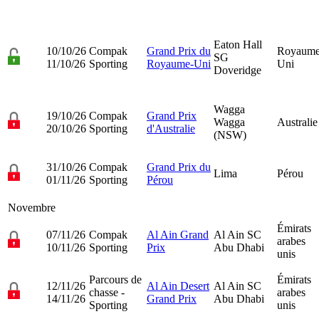
Eaton Hall
10/10/26
Compak
Grand Prix du
Royaume
SG
11/10/26
Sporting
Royaume-Uni
Uni
Doveridge
Wagga
19/10/26
Compak
Grand Prix
Wagga
Australie
20/10/26
Sporting
d'Australie
(NSW)
31/10/26
Compak
Grand Prix du
Lima
Pérou
01/11/26
Sporting
Pérou
Novembre
Émirats
07/11/26
Compak
Al Ain Grand
Al Ain SC
arabes
10/11/26
Sporting
Prix
Abu Dhabi
unis
Parcours de
Émirats
12/11/26
Al Ain Desert
Al Ain SC
chasse -
arabes
14/11/26
Grand Prix
Abu Dhabi
Sporting
unis