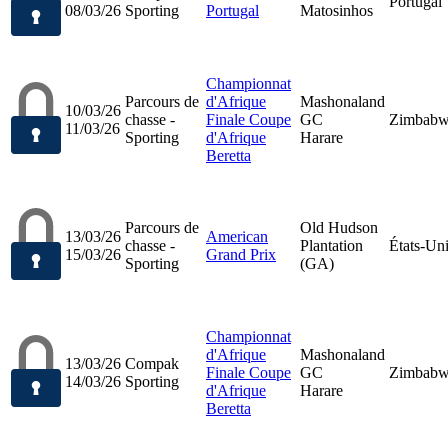
Portugal
08/03/26
Sporting
Portugal
Matosinhos
Championnat
Parcours de
d'Afrique
Mashonaland
10/03/26
chasse -
Finale Coupe
GC
Zimbab
11/03/26
Sporting
d'Afrique
Harare
Beretta
Parcours de
Old Hudson
13/03/26
American
chasse -
Plantation
États-Un
15/03/26
Grand Prix
Sporting
(GA)
Championnat
d'Afrique
Mashonaland
13/03/26
Compak
Finale Coupe
GC
Zimbab
14/03/26
Sporting
d'Afrique
Harare
Beretta