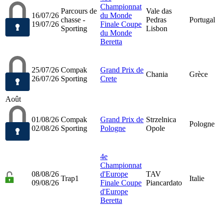
Championnat
Parcours de
Vale das
16/07/26
du Monde
chasse -
Pedras
Portugal
19/07/26
Finale Coupe
Sporting
Lisbon
du Monde
Beretta
25/07/26
Compak
Grand Prix de
Chania
Grèce
26/07/26
Sporting
Crete
Août
01/08/26
Compak
Grand Prix de
Strzelnica
Pologne
02/08/26
Sporting
Pologne
Opole
4e
Championnat
08/08/26
d'Europe
TAV
Trap1
Italie
09/08/26
Finale Coupe
Piancardato
d'Europe
Beretta