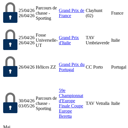
Parcours de
25/04/26
Grand Prix de
Clayhunt
chasse -
France
26/04/26
France
(02)
Sporting
Fosse
25/04/26
Grand Prix
TAV
Universelle-
Italie
26/04/26
d'Italie
Umbriaverde
UT
Grand Prix du
26/04/26
Hélices ZZ
CC Porto
Portugal
Portugal
59e
Championnat
Parcours de
30/04/26
d'Europe
chasse -
TAV Vetralla
Italie
03/05/26
Finale Coupe
Sporting
Europe
Beretta
Mai