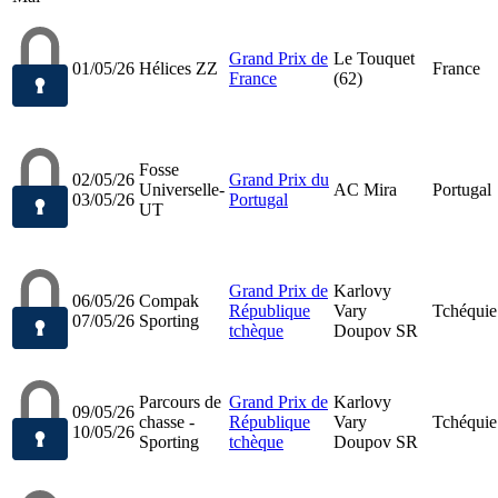
Grand Prix de
Le Touquet
01/05/26
Hélices ZZ
France
France
(62)
Fosse
02/05/26
Grand Prix du
Universelle-
AC Mira
Portugal
03/05/26
Portugal
UT
Grand Prix de
Karlovy
06/05/26
Compak
République
Vary
Tchéquie
07/05/26
Sporting
tchèque
Doupov SR
Parcours de
Grand Prix de
Karlovy
09/05/26
chasse -
République
Vary
Tchéquie
10/05/26
Sporting
tchèque
Doupov SR