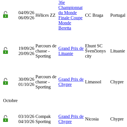
36e
Championnat
04/09/26
du Monde
Hélices ZZ
CC Braga
Portugal
06/09/26
Finale Coupe
Monde
Beretta
Parcours de
Ehunt SC
19/09/26
Grand Prix de
chasse -
Švenčionys
Lituanie
20/09/26
Lituanie
Sporting
city
Parcours de
30/09/26
Grand Prix de
chasse -
Limassol
Chypre
01/10/26
Chypre
Sporting
Octobre
03/10/26
Compak
Grand Prix de
Nicosia
Chypre
04/10/26
Sporting
Chypre