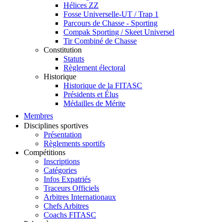
Hélices ZZ
Fosse Universelle-UT / Trap 1
Parcours de Chasse - Sporting
Compak Sporting / Skeet Universel
Tir Combiné de Chasse
Constitution
Statuts
Règlement électoral
Historique
Historique de la FITASC
Présidents et Élus
Médailles de Mérite
Membres
Disciplines sportives
Présentation
Règlements sportifs
Compétitions
Inscriptions
Catégories
Infos Expatriés
Traceurs Officiels
Arbitres Internationaux
Chefs Arbitres
Coachs FITASC