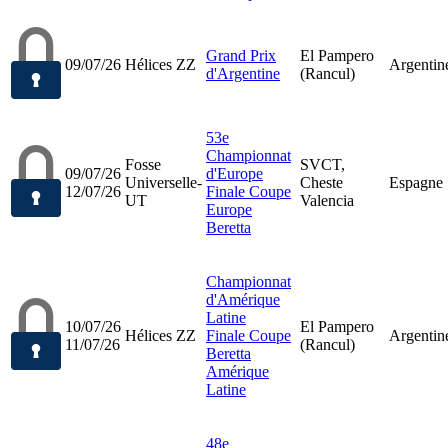
Grand Prix
El Pampero
09/07/26
Hélices ZZ
Argentin
d'Argentine
(Rancul)
53e
Championnat
Fosse
SVCT,
09/07/26
d'Europe
Universelle-
Cheste
Espagne
12/07/26
Finale Coupe
UT
Valencia
Europe
Beretta
Championnat
d'Amérique
Latine
10/07/26
El Pampero
Hélices ZZ
Finale Coupe
Argentin
11/07/26
(Rancul)
Beretta
Amérique
Latine
48e