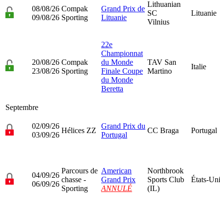
Lithuanian
08/08/26
Compak
Grand Prix de
SC
Lituanie
09/08/26
Sporting
Lituanie
Vilnius
22e
Championnat
20/08/26
Compak
du Monde
TAV San
Italie
23/08/26
Sporting
Finale Coupe
Martino
du Monde
Beretta
Septembre
02/09/26
Grand Prix du
Hélices ZZ
CC Braga
Portugal
03/09/26
Portugal
Parcours de
American
Northbrook
04/09/26
chasse -
Grand Prix
Sports Club
États-Un
06/09/26
Sporting
ANNULÉ
(IL)