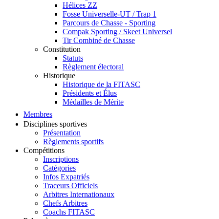
Hélices ZZ
Fosse Universelle-UT / Trap 1
Parcours de Chasse - Sporting
Compak Sporting / Skeet Universel
Tir Combiné de Chasse
Constitution
Statuts
Règlement électoral
Historique
Historique de la FITASC
Présidents et Élus
Médailles de Mérite
Membres
Disciplines sportives
Présentation
Règlements sportifs
Compétitions
Inscriptions
Catégories
Infos Expatriés
Traceurs Officiels
Arbitres Internationaux
Chefs Arbitres
Coachs FITASC