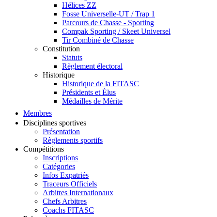
Hélices ZZ
Fosse Universelle-UT / Trap 1
Parcours de Chasse - Sporting
Compak Sporting / Skeet Universel
Tir Combiné de Chasse
Constitution
Statuts
Règlement électoral
Historique
Historique de la FITASC
Présidents et Élus
Médailles de Mérite
Membres
Disciplines sportives
Présentation
Règlements sportifs
Compétitions
Inscriptions
Catégories
Infos Expatriés
Traceurs Officiels
Arbitres Internationaux
Chefs Arbitres
Coachs FITASC