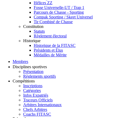
Hélices ZZ
Fosse Universelle-UT / Trap 1
Parcours de Chasse - Sporting
Compak Sporting / Skeet Universel
Tir Combiné de Chasse
Constitution
Statuts
Règlement électoral
Historique
Historique de la FITASC
Présidents et Élus
Médailles de Mérite
Membres
Disciplines sportives
Présentation
Règlements sportifs
Compétitions
Inscriptions
Catégories
Infos Expatriés
Traceurs Officiels
Arbitres Internationaux
Chefs Arbitres
Coachs FITASC