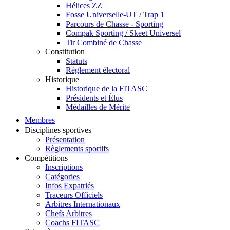
Hélices ZZ
Fosse Universelle-UT / Trap 1
Parcours de Chasse - Sporting
Compak Sporting / Skeet Universel
Tir Combiné de Chasse
Constitution
Statuts
Règlement électoral
Historique
Historique de la FITASC
Présidents et Élus
Médailles de Mérite
Membres
Disciplines sportives
Présentation
Règlements sportifs
Compétitions
Inscriptions
Catégories
Infos Expatriés
Traceurs Officiels
Arbitres Internationaux
Chefs Arbitres
Coachs FITASC