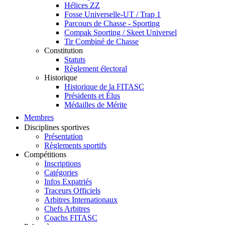
Hélices ZZ
Fosse Universelle-UT / Trap 1
Parcours de Chasse - Sporting
Compak Sporting / Skeet Universel
Tir Combiné de Chasse
Constitution
Statuts
Règlement électoral
Historique
Historique de la FITASC
Présidents et Élus
Médailles de Mérite
Membres
Disciplines sportives
Présentation
Règlements sportifs
Compétitions
Inscriptions
Catégories
Infos Expatriés
Traceurs Officiels
Arbitres Internationaux
Chefs Arbitres
Coachs FITASC