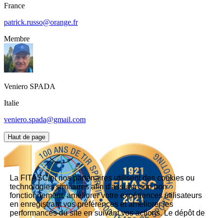
France
patrick.russo@orange.fr
Membre
Veniero
SPADA
Italie
veniero.spada@gmail.com
Haut de page
La FITASC et nos partenaires utilisent des cookies ou
technologies similaires afin d'assurer son bon
fonctionnement, améliorer votre expériences utilisateurs
en enregistrant vos préférences et améliorer les
performances du site en suivant vos actions. Le dépôt de