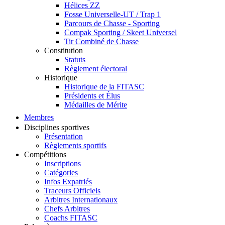
Hélices ZZ
Fosse Universelle-UT / Trap 1
Parcours de Chasse - Sporting
Compak Sporting / Skeet Universel
Tir Combiné de Chasse
Constitution
Statuts
Règlement électoral
Historique
Historique de la FITASC
Présidents et Élus
Médailles de Mérite
Membres
Disciplines sportives
Présentation
Règlements sportifs
Compétitions
Inscriptions
Catégories
Infos Expatriés
Traceurs Officiels
Arbitres Internationaux
Chefs Arbitres
Coachs FITASC