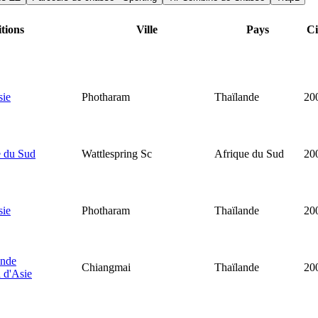
tions
Ville
Pays
Ci
sie
Photharam
Thaïlande
20
e du Sud
Wattlespring Sc
Afrique du Sud
20
sie
Photharam
Thaïlande
20
ande
Chiangmai
Thaïlande
20
 d'Asie