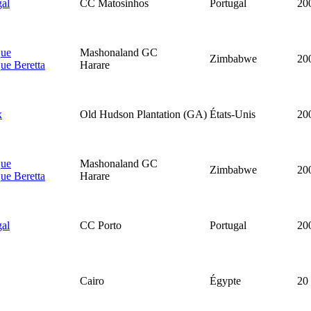
gal
CC Matosinhos
Portugal
20
que
Mashonaland GC
Zimbabwe
20
ue Beretta
Harare
x
Old Hudson Plantation (GA)
États-Unis
20
que
Mashonaland GC
Zimbabwe
20
ue Beretta
Harare
gal
CC Porto
Portugal
20
Cairo
Égypte
20