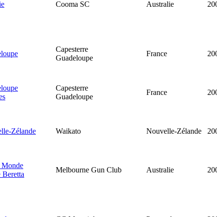
ie
Cooma SC
Australie
20
Capesterre
eloupe
France
20
Guadeloupe
eloupe
Capesterre
France
20
es
Guadeloupe
lle-Zélande
Waikato
Nouvelle-Zélande
20
u Monde
Melbourne Gun Club
Australie
20
 Beretta