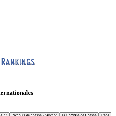
ternationales
es ZZ
Parcours de chasse - Sporting
Tir Combiné de Chasse
Trap1