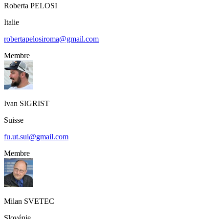
Roberta
PELOSI
Italie
robertapelosiroma@gmail.com
Membre
Ivan
SIGRIST
Suisse
fu.ut.sui@gmail.com
Membre
Milan
SVETEC
Slovénie