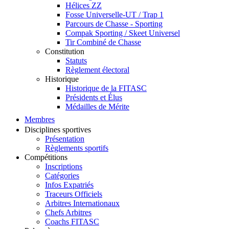
Hélices ZZ
Fosse Universelle-UT / Trap 1
Parcours de Chasse - Sporting
Compak Sporting / Skeet Universel
Tir Combiné de Chasse
Constitution
Statuts
Règlement électoral
Historique
Historique de la FITASC
Présidents et Élus
Médailles de Mérite
Membres
Disciplines sportives
Présentation
Règlements sportifs
Compétitions
Inscriptions
Catégories
Infos Expatriés
Traceurs Officiels
Arbitres Internationaux
Chefs Arbitres
Coachs FITASC