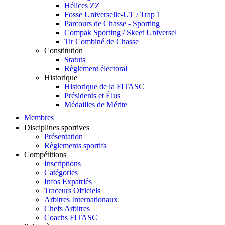
Hélices ZZ
Fosse Universelle-UT / Trap 1
Parcours de Chasse - Sporting
Compak Sporting / Skeet Universel
Tir Combiné de Chasse
Constitution
Statuts
Règlement électoral
Historique
Historique de la FITASC
Présidents et Élus
Médailles de Mérite
Membres
Disciplines sportives
Présentation
Règlements sportifs
Compétitions
Inscriptions
Catégories
Infos Expatriés
Traceurs Officiels
Arbitres Internationaux
Chefs Arbitres
Coachs FITASC