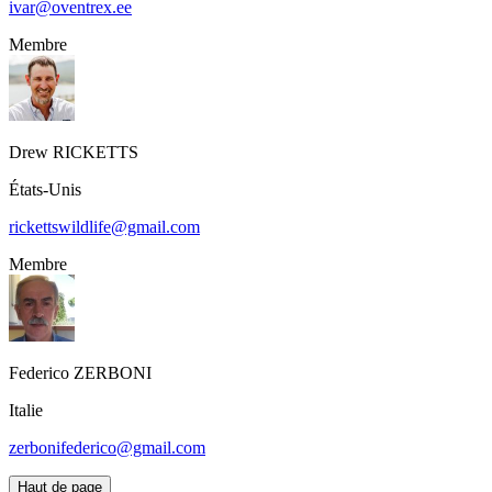
ivar@oventrex.ee
Membre
Drew
RICKETTS
États-Unis
rickettswildlife@gmail.com
Membre
Federico
ZERBONI
Italie
zerbonifederico@gmail.com
Haut de page