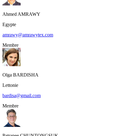
Ahmed
AMRAWY
Egypte
amrawy@amrawytex.com
Membre
Olga
BARDISHA
Lettonie
bardisa@gmail.com
Membre
Patrapee
CHUNTONGSUK