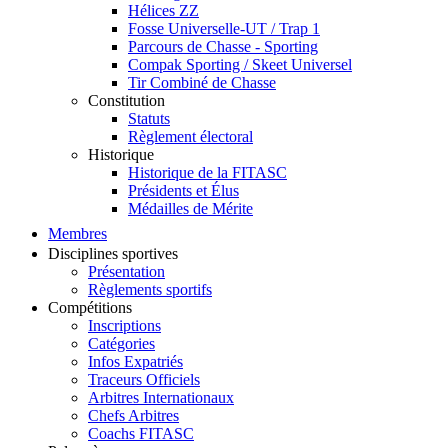
Hélices ZZ
Fosse Universelle-UT / Trap 1
Parcours de Chasse - Sporting
Compak Sporting / Skeet Universel
Tir Combiné de Chasse
Constitution
Statuts
Règlement électoral
Historique
Historique de la FITASC
Présidents et Élus
Médailles de Mérite
Membres
Disciplines sportives
Présentation
Règlements sportifs
Compétitions
Inscriptions
Catégories
Infos Expatriés
Traceurs Officiels
Arbitres Internationaux
Chefs Arbitres
Coachs FITASC