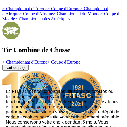
>
Championnat d'Europe
>
Coupe d'Europe
>
Championnat
d'Afrique
>
Coupe d'Afrique
>
Championnat du Monde
>
Coupe du
Monde
>
Championnat des Amériques
Tir Combiné de Chasse
>
Championnat d'Europe
>
Coupe d'Europe
Haut de page
La FITASC et nos partenaires utilisent des cookies ou
technologies similaires afin d'assurer son bon
fonctionnement, améliorer votre expériences utilisateurs
en enregistrant vos préférences et améliorer les
performances du site en suivant vos actions. Le dépôt de
certains cookies nécessite votre consentement préalable.
Nous conservons votre choix pendant 6 mois. Vous