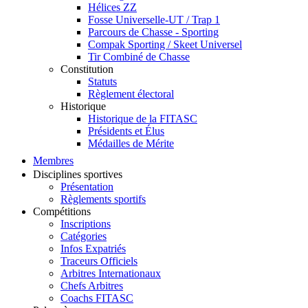
Hélices ZZ
Fosse Universelle-UT / Trap 1
Parcours de Chasse - Sporting
Compak Sporting / Skeet Universel
Tir Combiné de Chasse
Constitution
Statuts
Règlement électoral
Historique
Historique de la FITASC
Présidents et Élus
Médailles de Mérite
Membres
Disciplines sportives
Présentation
Règlements sportifs
Compétitions
Inscriptions
Catégories
Infos Expatriés
Traceurs Officiels
Arbitres Internationaux
Chefs Arbitres
Coachs FITASC