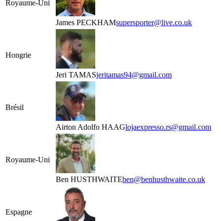
Royaume-Uni
James PECKHAM
supersporter@live.co.uk
Hongrie
Jeri TAMAS
jeritamas94@gmail.com
Brésil
Airton Adolfo HAAG
lojaexpresso.rs@gmail.com
Royaume-Uni
Ben HUSTHWAITE
ben@benhusthwaite.co.uk
Espagne