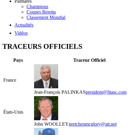
Palmarès
Champions
Coupes Beretta
Classement Mondial
Actualités
Vidéos
TRACEURS OFFICIELS
Pays
Traceur Officiel
France
Jean-François PALINKAS
president@fitasc.com
États-Unis
John WOOLLEY
gretchenmcglory@att.net