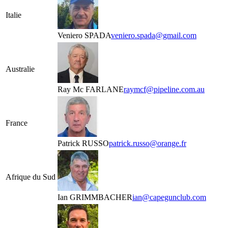
Italie
Veniero SPADA
veniero.spada@gmail.com
Australie
Ray Mc FARLANE
raymcf@pipeline.com.au
France
Patrick RUSSO
patrick.russo@orange.fr
Afrique du Sud
Ian GRIMMBACHER
ian@capegunclub.com