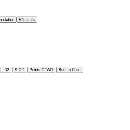
nnulation
Résultats
D2
S-Off
Points GFWR
Beretta Cups