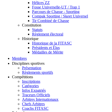
Hélices ZZ
Fosse Universelle-UT / Trap 1
Parcours de Chasse - Sporting
Compak Sporting / Skeet Universel
Tir Combiné de Chasse
Constitution
Statuts
Règlement électoral
Historique
Historique de la FITASC
Présidents et Élus
Médailles de Mérite
Membres
Disciplines sportives
Présentation
Règlements sportifs
Compétitions
Inscriptions
Catégories
Infos Expatriés
Traceurs Officiels
Arbitres Internationaux
Chefs Arbitres
Coachs FITASC