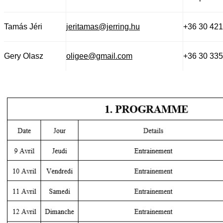
Tamás Jéri
jeritamas@jerring.hu
+36 30 421
Gery Olasz
oligee@gmail.com
+36 30 335