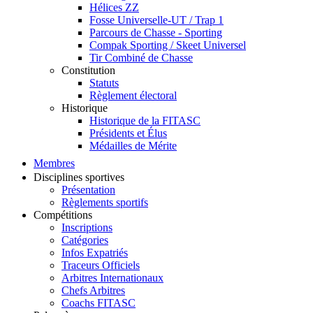
Hélices ZZ
Fosse Universelle-UT / Trap 1
Parcours de Chasse - Sporting
Compak Sporting / Skeet Universel
Tir Combiné de Chasse
Constitution
Statuts
Règlement électoral
Historique
Historique de la FITASC
Présidents et Élus
Médailles de Mérite
Membres
Disciplines sportives
Présentation
Règlements sportifs
Compétitions
Inscriptions
Catégories
Infos Expatriés
Traceurs Officiels
Arbitres Internationaux
Chefs Arbitres
Coachs FITASC