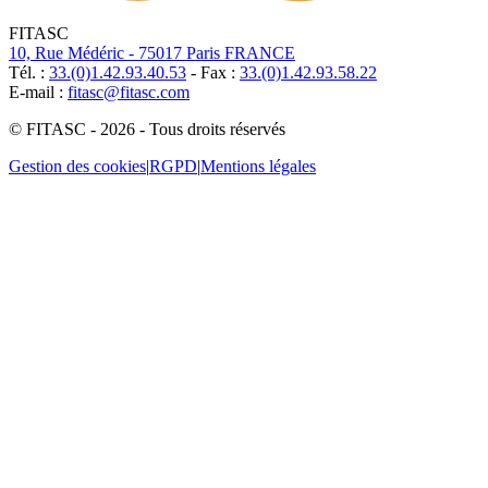
FITASC
10, Rue Médéric - 75017 Paris FRANCE
Tél. :
33.(0)1.42.93.40.53
- Fax :
33.(0)1.42.93.58.22
E-mail :
fitasc@fitasc.com
© FITASC - 2026 - Tous droits réservés
Gestion des cookies
|
RGPD
|
Mentions légales