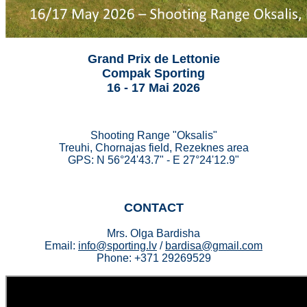
Grand Prix de Lettonie
Compak Sporting
16 - 17 Mai 2026
Shooting Range "Oksalis"
Treuhi, Chornajas field, Rezeknes area
GPS: N 56°24'43.7" - E 27°24'12.9"
CONTACT
Mrs. Olga Bardisha
Email:
info@sporting.lv
/
bardisa@gmail.com
Phone: +371 29269529