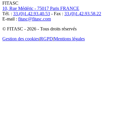
FITASC
10, Rue Médéric - 75017 Paris FRANCE
Tél. :
33.(0)1.42.93.40.53
- Fax :
33.(0)1.42.93.58.22
E-mail :
fitasc@fitasc.com
© FITASC - 2026 - Tous droits réservés
Gestion des cookies
|
RGPD
|
Mentions légales