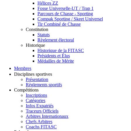
Hélices ZZ
Fosse Universelle-UT / Trap 1
Parcours de Chasse - Sporting
Compak Sporting / Skeet Universel
Tir Combiné de Chasse
Constitution
Statuts
Règlement électoral
Historique
Historique de la FITASC
Présidents et Élus
Médailles de Mérite
Membres
Disciplines sportives
Présentation
Règlements sportifs
Compétitions
Inscriptions
Catégories
Infos Expatriés
Traceurs Officiels
Arbitres Internationaux
Chefs Arbitres
Coachs FITASC