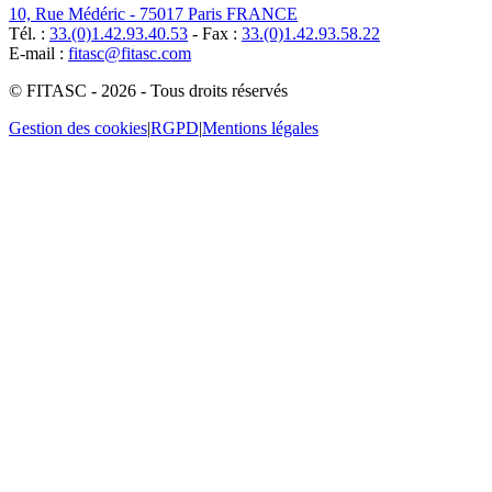
10, Rue Médéric - 75017 Paris FRANCE
Tél. :
33.(0)1.42.93.40.53
- Fax :
33.(0)1.42.93.58.22
E-mail :
fitasc@fitasc.com
© FITASC - 2026 - Tous droits réservés
Gestion des cookies
|
RGPD
|
Mentions légales