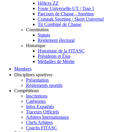
Hélices ZZ
Fosse Universelle-UT / Trap 1
Parcours de Chasse - Sporting
Compak Sporting / Skeet Universel
Tir Combiné de Chasse
Constitution
Statuts
Règlement électoral
Historique
Historique de la FITASC
Présidents et Élus
Médailles de Mérite
Membres
Disciplines sportives
Présentation
Règlements sportifs
Compétitions
Inscriptions
Catégories
Infos Expatriés
Traceurs Officiels
Arbitres Internationaux
Chefs Arbitres
Coachs FITASC