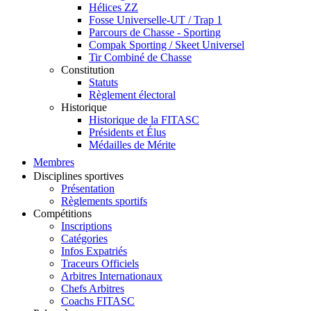
Hélices ZZ
Fosse Universelle-UT / Trap 1
Parcours de Chasse - Sporting
Compak Sporting / Skeet Universel
Tir Combiné de Chasse
Constitution
Statuts
Règlement électoral
Historique
Historique de la FITASC
Présidents et Élus
Médailles de Mérite
Membres
Disciplines sportives
Présentation
Règlements sportifs
Compétitions
Inscriptions
Catégories
Infos Expatriés
Traceurs Officiels
Arbitres Internationaux
Chefs Arbitres
Coachs FITASC