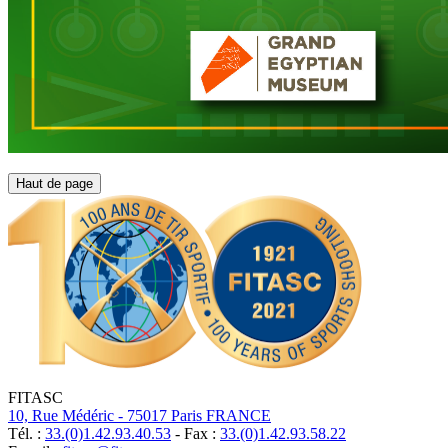
Haut de page
FITASC
10, Rue Médéric - 75017 Paris FRANCE
Tél. :
33.(0)1.42.93.40.53
- Fax :
33.(0)1.42.93.58.22