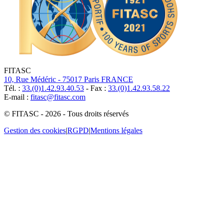
FITASC
10, Rue Médéric - 75017 Paris FRANCE
Tél. :
33.(0)1.42.93.40.53
- Fax :
33.(0)1.42.93.58.22
E-mail :
fitasc@fitasc.com
© FITASC - 2026 - Tous droits réservés
Gestion des cookies
|
RGPD
|
Mentions légales