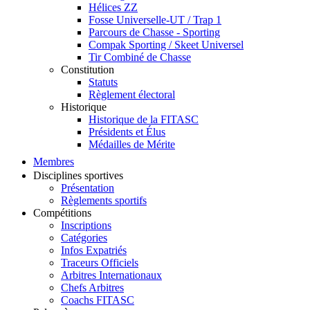
Hélices ZZ
Fosse Universelle-UT / Trap 1
Parcours de Chasse - Sporting
Compak Sporting / Skeet Universel
Tir Combiné de Chasse
Constitution
Statuts
Règlement électoral
Historique
Historique de la FITASC
Présidents et Élus
Médailles de Mérite
Membres
Disciplines sportives
Présentation
Règlements sportifs
Compétitions
Inscriptions
Catégories
Infos Expatriés
Traceurs Officiels
Arbitres Internationaux
Chefs Arbitres
Coachs FITASC