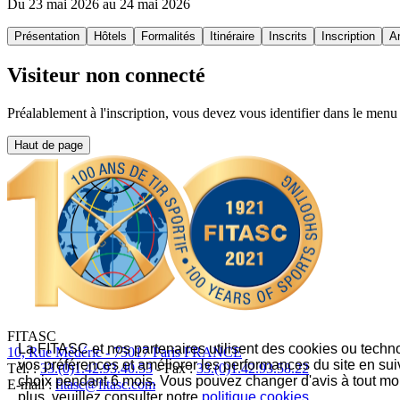
Du 23 mai 2026 au 24 mai 2026
Présentation
Hôtels
Formalités
Itinéraire
Inscrits
Inscription
A
Visiteur non connecté
Préalablement à l'inscription, vous devez vous identifier dans le menu
Haut de page
FITASC
La FITASC et nos partenaires utilisent des cookies ou techno
10, Rue Médéric - 75017 Paris FRANCE
vos préférences et améliorer les performances du site en su
Tél. :
33.(0)1.42.93.40.53
- Fax :
33.(0)1.42.93.58.22
choix pendant 6 mois. Vous pouvez changer d'avis à tout mom
E-mail :
fitasc@fitasc.com
plus, veuillez consulter notre
politique cookies
.