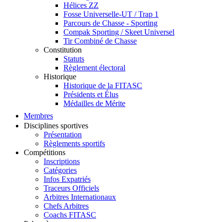
Hélices ZZ
Fosse Universelle-UT / Trap 1
Parcours de Chasse - Sporting
Compak Sporting / Skeet Universel
Tir Combiné de Chasse
Constitution
Statuts
Règlement électoral
Historique
Historique de la FITASC
Présidents et Élus
Médailles de Mérite
Membres
Disciplines sportives
Présentation
Règlements sportifs
Compétitions
Inscriptions
Catégories
Infos Expatriés
Traceurs Officiels
Arbitres Internationaux
Chefs Arbitres
Coachs FITASC