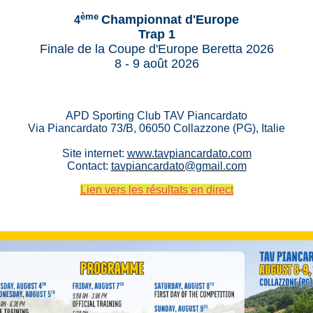
ème
Championnat d'Europe
4
Trap 1
Finale de la Coupe d'Europe Beretta 2026
8 - 9 août 2026
APD Sporting Club TAV Piancardato
Via Piancardato 73/B, 06050 Collazzone (PG), Italie
Site internet:
www.tavpiancardato.com
Contact:
tavpiancardato@gmail.com
Lien vers les résultats en direct