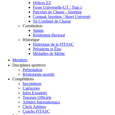
Hélices ZZ
Fosse Universelle-UT / Trap 1
Parcours de Chasse - Sporting
Compak Sporting / Skeet Universel
Tir Combiné de Chasse
Constitution
Statuts
Règlement électoral
Historique
Historique de la FITASC
Présidents et Élus
Médailles de Mérite
Membres
Disciplines sportives
Présentation
Règlements sportifs
Compétitions
Inscriptions
Catégories
Infos Expatriés
Traceurs Officiels
Arbitres Internationaux
Chefs Arbitres
Coachs FITASC