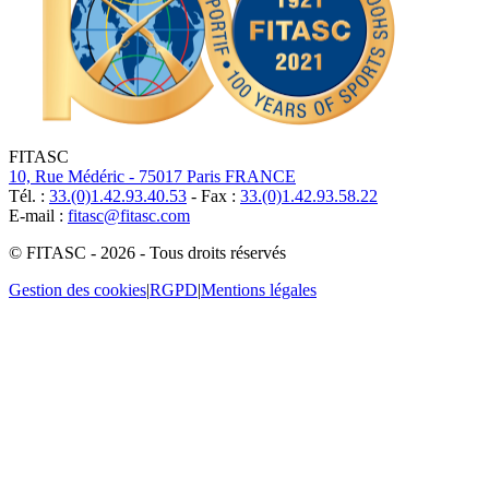
FITASC
10, Rue Médéric - 75017 Paris FRANCE
Tél. :
33.(0)1.42.93.40.53
- Fax :
33.(0)1.42.93.58.22
E-mail :
fitasc@fitasc.com
© FITASC - 2026 - Tous droits réservés
Gestion des cookies
|
RGPD
|
Mentions légales