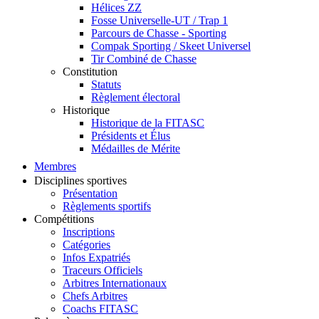
Hélices ZZ
Fosse Universelle-UT / Trap 1
Parcours de Chasse - Sporting
Compak Sporting / Skeet Universel
Tir Combiné de Chasse
Constitution
Statuts
Règlement électoral
Historique
Historique de la FITASC
Présidents et Élus
Médailles de Mérite
Membres
Disciplines sportives
Présentation
Règlements sportifs
Compétitions
Inscriptions
Catégories
Infos Expatriés
Traceurs Officiels
Arbitres Internationaux
Chefs Arbitres
Coachs FITASC