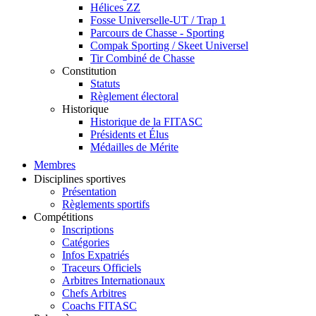
Hélices ZZ
Fosse Universelle-UT / Trap 1
Parcours de Chasse - Sporting
Compak Sporting / Skeet Universel
Tir Combiné de Chasse
Constitution
Statuts
Règlement électoral
Historique
Historique de la FITASC
Présidents et Élus
Médailles de Mérite
Membres
Disciplines sportives
Présentation
Règlements sportifs
Compétitions
Inscriptions
Catégories
Infos Expatriés
Traceurs Officiels
Arbitres Internationaux
Chefs Arbitres
Coachs FITASC