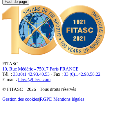
Haut de page
FITASC
10, Rue Médéric - 75017 Paris FRANCE
Tél. :
33.(0)1.42.93.40.53
- Fax :
33.(0)1.42.93.58.22
E-mail :
fitasc@fitasc.com
© FITASC - 2026 - Tous droits réservés
Gestion des cookies
|
RGPD
|
Mentions légales