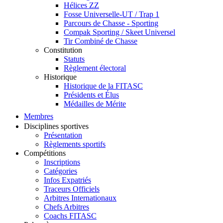
Hélices ZZ
Fosse Universelle-UT / Trap 1
Parcours de Chasse - Sporting
Compak Sporting / Skeet Universel
Tir Combiné de Chasse
Constitution
Statuts
Règlement électoral
Historique
Historique de la FITASC
Présidents et Élus
Médailles de Mérite
Membres
Disciplines sportives
Présentation
Règlements sportifs
Compétitions
Inscriptions
Catégories
Infos Expatriés
Traceurs Officiels
Arbitres Internationaux
Chefs Arbitres
Coachs FITASC