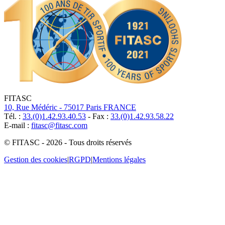
FITASC
10, Rue Médéric - 75017 Paris FRANCE
Tél. :
33.(0)1.42.93.40.53
- Fax :
33.(0)1.42.93.58.22
E-mail :
fitasc@fitasc.com
© FITASC - 2026 - Tous droits réservés
Gestion des cookies
|
RGPD
|
Mentions légales