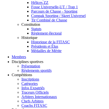
Hélices ZZ
Fosse Universelle-UT / Trap 1
Parcours de Chasse - Sporting
Compak Sporting / Skeet Universel
Tir Combiné de Chasse
Constitution
Statuts
Règlement électoral
Historique
Historique de la FITASC
Présidents et Élus
Médailles de Mérite
Membres
Disciplines sportives
Présentation
Règlements sportifs
Compétitions
Inscriptions
Catégories
Infos Expatriés
Traceurs Officiels
Arbitres Internationaux
Chefs Arbitres
Coachs FITASC